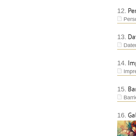
Pe
12.
Pers
Da
13.
Date
Im
14.
Impr
Bar
15.
Barr
Gal
16.