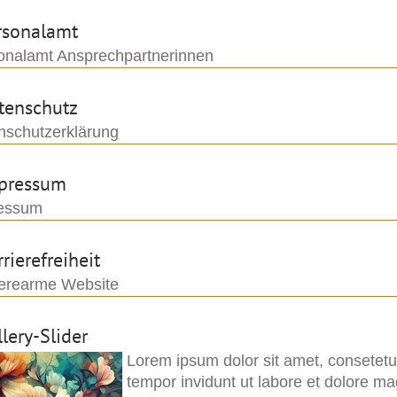
rsonalamt
onalamt Ansprechpartnerinnen
tenschutz
nschutzerklärung
pressum
essum
rierefreiheit
ierearme Website
lery-Slider
Lorem ipsum dolor sit amet, consetetu
tempor invidunt ut labore et dolore m