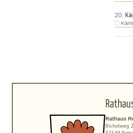
Kä
20.
Kämm
Rathau
Rathaus R
Bichelweg 
87549 Rett