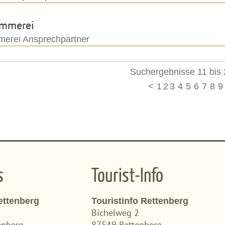
mmerei
erei Ansprechpartner
Suchergebnisse 11 bis 
<
1
2
3
4
5
6
7
8
9
s
Tourist-Info
ettenberg
Touristinfo Rettenberg
2
Bichelweg 2
enberg
87549 Rettenberg