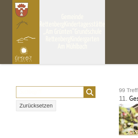
Gemeinde
Rettenberg
Kindertagesstätte
„Am Grünten“
Grundschule
Rettenberg
Kindergarten
Am Mühlbach
99 Treff
Ge
11.
Zurücksetzen