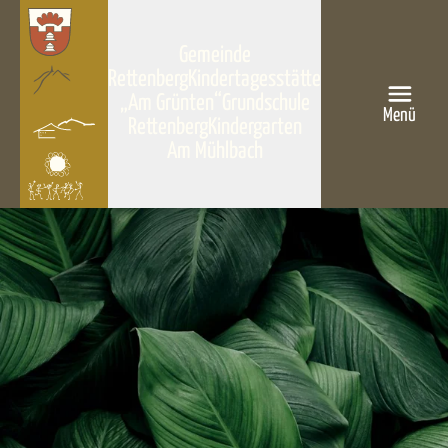
Gemeinde
Rettenberg
Kindertagesstätte
„Am Grünten“
Grundschule
Menü
Rettenberg
Kindergarten
Am Mühlbach