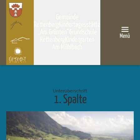
Gemeinde
Rettenberg
Kindertagesstätte
„Am Grünten“
Grundschule
Menü
Rettenberg
Kindergarten
Am Mühlbach
Unterüberschrift
1. Spalte